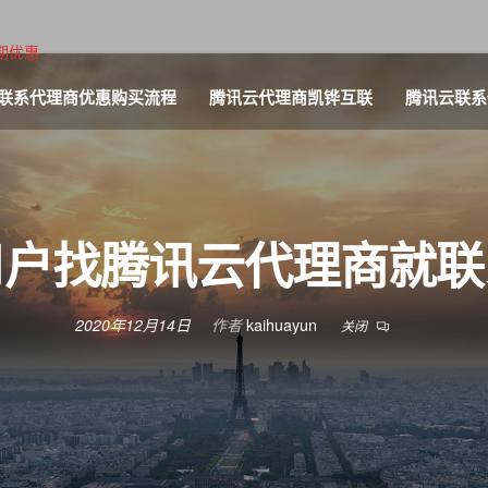
期优惠
联系代理商优惠购买流程
腾讯云代理商凯铧互联
腾讯云联系
用户找腾讯云代理商就联
kaihuayun
2020年12月14日
作者
关闭