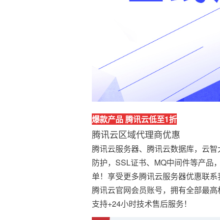
爆款产品 腾讯云低至1折
腾讯云区域代理商优惠
腾讯云服务器、腾讯云数据库，云智大
防护，SSL证书、MQ中间件等产品，
单！享受更多腾讯云服务器优惠联系
腾讯云官网会员账号，拥有全部最高
支持+24小时技术售后服务！