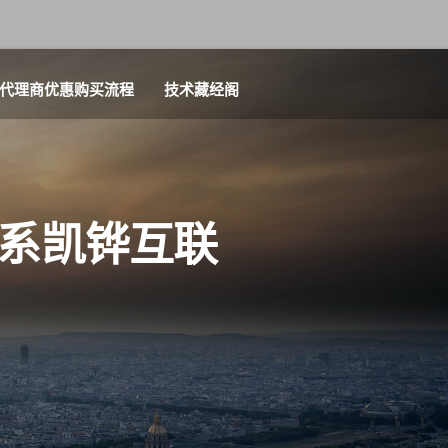
代理商优惠购买流程
技术藏经阁
系凯铧互联