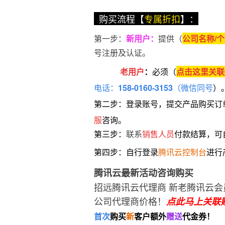
购买流程【
专属折扣
】：
第一步：
新用户
：
提供（
公司名称/
号注册及认证。
老用户
：
必须
（
点击这里关联
电话：
158-0160-3153
（微信同号
）
第二步：登录账号，提交产品购买订
服
咨询。
第三步：
联系
销售人员
付款结算，可
第四步：自行登录
腾讯云控制台
进行
腾讯云最新活动咨询购买
招远腾讯云代理商 新老腾讯云会
公司代理商价格！
点此马上关联
首次
购买
新
客户额外
赠送
代金券！