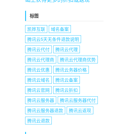
标签
凯铧互联
域名备案
腾讯云5天无条件退款说明
腾讯云代付
腾讯云代理
腾讯云代理商
腾讯云代理商优势
腾讯云优惠
腾讯云务器价格
腾讯云域名
腾讯云备案
腾讯云官网
腾讯云折扣
腾讯云服务器
腾讯云服务器代付
腾讯云服务器退款
腾讯云返现
腾讯云退款