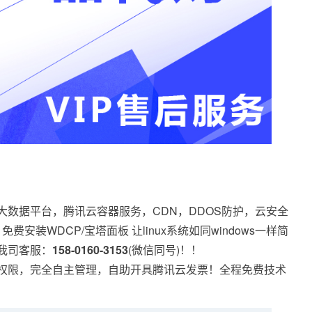
数据平台，腾讯云容器服务，CDN，DDOS防护，云安全
免费安装WDCP/宝塔面板 让
linux系统如同windows一样简
我司客服：
158-0160-3153
(微信同号)！！
权限，完全自主管理，自助开具腾讯云发票！全程免费技术