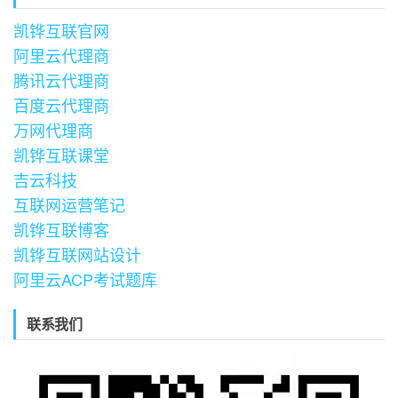
凯铧互联官网
阿里云代理商
腾讯云代理商
百度云代理商
万网代理商
凯铧互联课堂
吉云科技
互联网运营笔记
凯铧互联博客
凯铧互联网站设计
阿里云ACP考试题库
联系我们