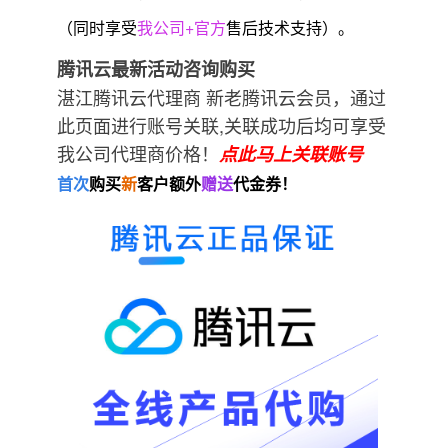
（同时享受
我公司+官方
售后技术支持）。
腾讯云最新活动咨询购买
湛江腾讯云代理商 新老腾讯云会员，通过
此页面进行账号关联,关联成功后均可享受
我公司代理商价格！
点此马上关联账号
首次
购买
新
客户额外
赠送
代金券！