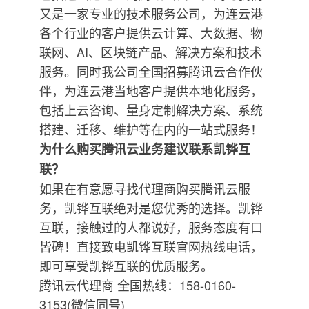
又是一家专业的技术服务公司，为连云港
各个行业的客户提供云计算、大数据、物
联网、AI、区块链产品、解决方案和技术
服务。同时我公司全国招募腾讯云合作伙
伴，为连云港当地客户提供本地化服务，
包括上云咨询、量身定制解决方案、系统
搭建、迁移、维护等在内的一站式服务！
为什么购买腾讯云业务建议联系凯铧互
联？
如果在有意愿寻找代理商购买腾讯云服
务，凯铧互联绝对是您优秀的选择。凯铧
互联，接触过的人都说好，服务态度有口
皆碑！直接致电凯铧互联官网热线电话，
即可享受凯铧互联的优质服务。
腾讯云代理商 全国热线：158-0160-
3153(微信同号)