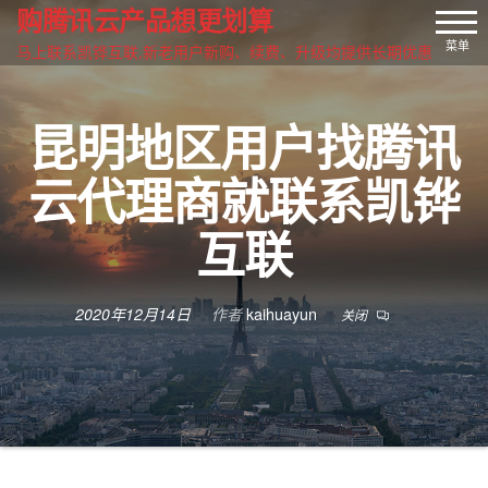
前
购腾讯云产品想更划算
往
菜单
马上联系凯铧互联,新老用户新购、续费、升级均提供长期优惠
内
容
昆明地区用户找腾讯
云代理商就联系凯铧
互联
kaihuayun
2020年12月14日
作者
关闭