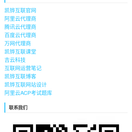
凯铧互联官网
阿里云代理商
腾讯云代理商
百度云代理商
万网代理商
凯铧互联课堂
吉云科技
互联网运营笔记
凯铧互联博客
凯铧互联网站设计
阿里云ACP考试题库
联系我们