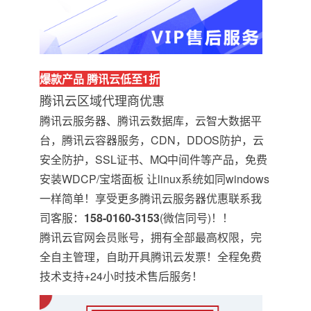
爆款产品 腾讯云低至1折
腾讯云区域代理商优惠
腾讯云服务器、腾讯云数据库，云智大数据平
台，腾讯云容器服务，CDN，DDOS防护，云
安全防护，SSL证书、MQ中间件等产品，免费
安装WDCP/宝塔面板 让
linux系统如同windows
一样简单！享受更多腾讯云服务器优惠联系我
司客服：
158-0160-3153
(微信同号)！！
腾讯云官网会员账号，拥有全部最高权限，完
全自主管理，自助开具腾讯云发票！全程免费
技术支持+24小时技术售后服务！