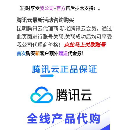
（同时享受
我公司+官方
售后技术支持）。
腾讯云最新活动咨询购买
昆明腾讯云代理商 新老腾讯云会员，通过
此页面进行账号关联,关联成功后均可享受
我公司代理商价格！
点此马上关联账号
首次
购买
新
客户额外
赠送
代金券！