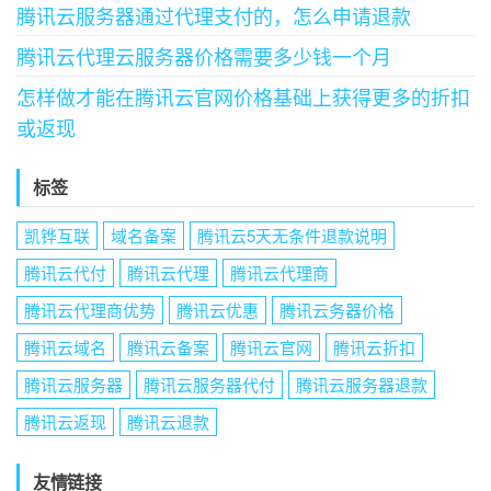
腾讯云服务器通过代理支付的，怎么申请退款
腾讯云代理云服务器价格需要多少钱一个月
怎样做才能在腾讯云官网价格基础上获得更多的折扣
或返现
标签
凯铧互联
域名备案
腾讯云5天无条件退款说明
腾讯云代付
腾讯云代理
腾讯云代理商
腾讯云代理商优势
腾讯云优惠
腾讯云务器价格
腾讯云域名
腾讯云备案
腾讯云官网
腾讯云折扣
腾讯云服务器
腾讯云服务器代付
腾讯云服务器退款
腾讯云返现
腾讯云退款
友情链接